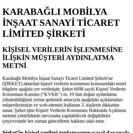
KARABAĞLI MOBİLYA
İNŞAAT SANAYİ TİCARET
LİMİTED ŞİRKETİ
KİŞİSEL VERİLERİN İŞLENMESİNE
İLİŞKİN MÜŞTERİ AYDINLATMA
METNİ
Karabağlı Mobilya İnşaat Sanayi Ticaret Limited Şirketi’ne
(ŞİRKET) aktarılan kişisel verilerin korunması konusundaki temel
bilgilere aşağıda yer verilmiştir. Şirket 6698 sayılı Kişisel Verilerin
Korunması Kanunu (“KVKK”) m. 10’dan doğan aydınlatma
yükümlülüğünü yerine getirmek amacıyla aşağıdaki açıklamaları
müşterilerimizin ve web-sitemizi kullanan 3. kişilerin dikkatine
sunar. Şirket işbu Kişisel Verilerin Korunması Hakkında Açıklama
metnini yürürlükteki mevzuatta yapılabilecek değişiklikler
çerçevesinde her zaman güncelleme hakkını saklı tutar.
Şirket’in kişisel verileri toplamasının yasal dayanağı