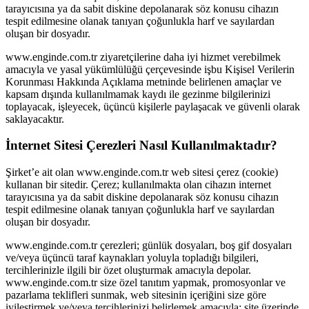
tarayıcısına ya da sabit diskine depolanarak söz konusu cihazın
tespit edilmesine olanak tanıyan çoğunlukla harf ve sayılardan
oluşan bir dosyadır.
www.enginde.com.tr ziyaretçilerine daha iyi hizmet verebilmek
amacıyla ve yasal yükümlülüğü çerçevesinde işbu Kişisel Verilerin
Korunması Hakkında Açıklama metninde belirlenen amaçlar ve
kapsam dışında kullanılmamak kaydı ile gezinme bilgilerinizi
toplayacak, işleyecek, üçüncü kişilerle paylaşacak ve güvenli olarak
saklayacaktır.
İnternet Sitesi Çerezleri Nasıl Kullanılmaktadır?
Şirket’e ait olan www.enginde.com.tr web sitesi çerez (cookie)
kullanan bir sitedir. Çerez; kullanılmakta olan cihazın internet
tarayıcısına ya da sabit diskine depolanarak söz konusu cihazın
tespit edilmesine olanak tanıyan çoğunlukla harf ve sayılardan
oluşan bir dosyadır.
www.enginde.com.tr çerezleri; günlük dosyaları, boş gif dosyaları
ve/veya üçüncü taraf kaynakları yoluyla topladığı bilgileri,
tercihlerinizle ilgili bir özet oluşturmak amacıyla depolar.
www.enginde.com.tr size özel tanıtım yapmak, promosyonlar ve
pazarlama teklifleri sunmak, web sitesinin içeriğini size göre
iyileştirmek ve/veya tercihlerinizi belirlemek amacıyla; site üzerinde