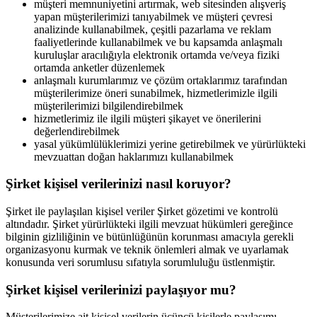
müşteri memnuniyetini artırmak, web sitesinden alışveriş
yapan müşterilerimizi tanıyabilmek ve müşteri çevresi
analizinde kullanabilmek, çeşitli pazarlama ve reklam
faaliyetlerinde kullanabilmek ve bu kapsamda anlaşmalı
kuruluşlar aracılığıyla elektronik ortamda ve/veya fiziki
ortamda anketler düzenlemek
anlaşmalı kurumlarımız ve çözüm ortaklarımız tarafından
müşterilerimize öneri sunabilmek, hizmetlerimizle ilgili
müşterilerimizi bilgilendirebilmek
hizmetlerimiz ile ilgili müşteri şikayet ve önerilerini
değerlendirebilmek
yasal yükümlülüklerimizi yerine getirebilmek ve yürürlükteki
mevzuattan doğan haklarımızı kullanabilmek
Şirket kişisel verilerinizi nasıl koruyor?
Şirket ile paylaşılan kişisel veriler Şirket gözetimi ve kontrolü
altındadır. Şirket yürürlükteki ilgili mevzuat hükümleri gereğince
bilginin gizliliğinin ve bütünlüğünün korunması amacıyla gerekli
organizasyonu kurmak ve teknik önlemleri almak ve uyarlamak
konusunda veri sorumlusu sıfatıyla sorumluluğu üstlenmiştir.
Şirket kişisel verilerinizi paylaşıyor mu?
Müşterilerimize ait kişisel verilerin üçüncü kişilerle paylaşımı