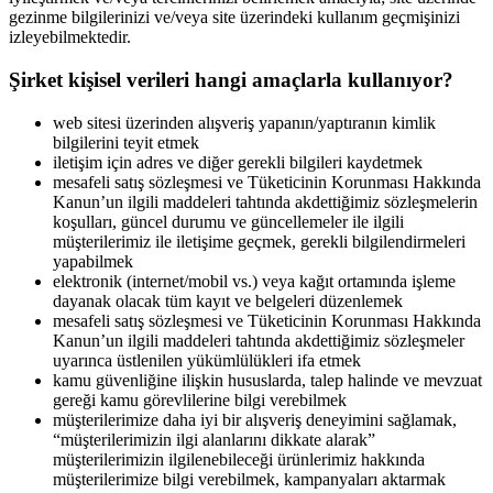
gezinme bilgilerinizi ve/veya site üzerindeki kullanım geçmişinizi
izleyebilmektedir.
Şirket kişisel verileri hangi amaçlarla kullanıyor?
web sitesi üzerinden alışveriş yapanın/yaptıranın kimlik
bilgilerini teyit etmek
iletişim için adres ve diğer gerekli bilgileri kaydetmek
mesafeli satış sözleşmesi ve Tüketicinin Korunması Hakkında
Kanun’un ilgili maddeleri tahtında akdettiğimiz sözleşmelerin
koşulları, güncel durumu ve güncellemeler ile ilgili
müşterilerimiz ile iletişime geçmek, gerekli bilgilendirmeleri
yapabilmek
elektronik (internet/mobil vs.) veya kağıt ortamında işleme
dayanak olacak tüm kayıt ve belgeleri düzenlemek
mesafeli satış sözleşmesi ve Tüketicinin Korunması Hakkında
Kanun’un ilgili maddeleri tahtında akdettiğimiz sözleşmeler
uyarınca üstlenilen yükümlülükleri ifa etmek
kamu güvenliğine ilişkin hususlarda, talep halinde ve mevzuat
gereği kamu görevlilerine bilgi verebilmek
müşterilerimize daha iyi bir alışveriş deneyimini sağlamak,
“müşterilerimizin ilgi alanlarını dikkate alarak”
müşterilerimizin ilgilenebileceği ürünlerimiz hakkında
müşterilerimize bilgi verebilmek, kampanyaları aktarmak