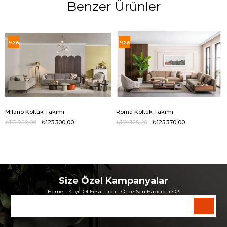
Benzer Ürünler
%28
%28
Milano Koltuk Takımı
Roma Koltuk Takımı
₺171.250,00
₺123.300,00
₺174.125,00
₺125.370,00
Size Özel Kampanyalar
Hemen Kayıt Ol Fırsatlardan Önce Sen Haberdar Ol!