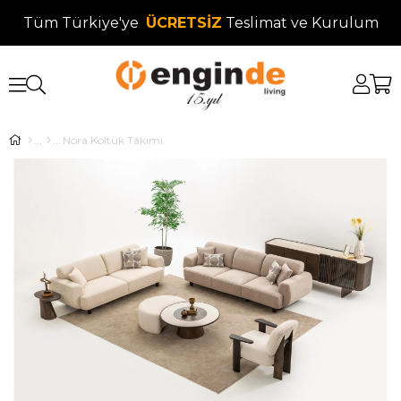
Tüm Türkiye'ye
ÜCRETSİZ
Teslimat ve Kurulum
Nora Koltuk Takımı