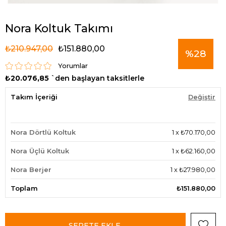
Nora Koltuk Takımı
₺210.947,00
₺151.880,00
%
28
Yorumlar
₺20.076,85
`den başlayan taksitlerle
İndirim
Takım İçeriği
Değiştir
Nora Dörtlü Koltuk
1
x
₺70.170,00
Nora Üçlü Koltuk
1
x
₺62.160,00
Nora Berjer
1
x
₺27.980,00
Toplam
₺151.880,00