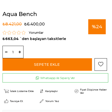
Aqua Bench
₺8.421,00
₺6.400,00
%
24
Yorumlar
₺663,04
`den başlayan taksitlerle
İndirim
Whatsapp ile Sipariş Ver
Fiyat Düşünce Haber
İstek Listeme Ekle
Karşılaştır
Ver
Tavsiye Et
Yorum Yaz