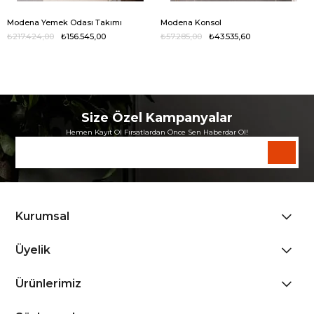
Modena Yemek Odası Takımı
Modena Konsol
₺217.424,00
₺156.545,00
₺57.285,00
₺43.535,60
Size Özel Kampanyalar
Hemen Kayıt Ol Fırsatlardan Önce Sen Haberdar Ol!
Kurumsal
Üyelik
Ürünlerimiz