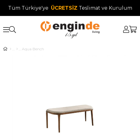
Tüm Türkiye'ye
ÜCRETSİZ
Teslimat ve Kurulum
Aqua Bench