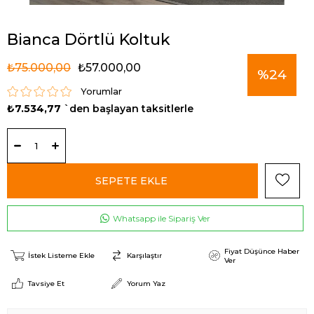
Bianca Dörtlü Koltuk
₺75.000,00
₺57.000,00
%
24
Yorumlar
₺7.534,77
`den başlayan taksitlerle
İndirim
Whatsapp ile Sipariş Ver
Fiyat Düşünce Haber
İstek Listeme Ekle
Karşılaştır
Ver
Tavsiye Et
Yorum Yaz