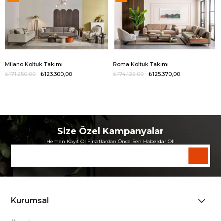
Milano Koltuk Takımı
Roma Koltuk Takımı
₺171.250,00
₺123.300,00
₺174.125,00
₺125.370,00
Size Özel Kampanyalar
Hemen Kayıt Ol Fırsatlardan Önce Sen Haberdar Ol!
Kurumsal