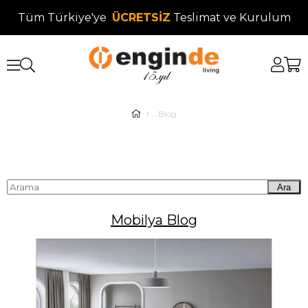
Tüm Türkiye'ye
ÜCRETSİZ
Teslimat ve Kurulum
Blog
Ara
Mobilya Blog