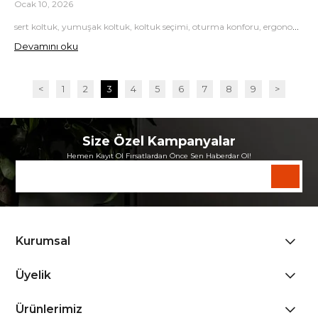
Ocak 10, 2026
sert koltuk, yumuşak koltuk, koltuk seçimi, oturma konforu, ergonomik koltuk
Devamını oku
<
1
2
3
4
5
6
7
8
9
>
Size Özel Kampanyalar
Hemen Kayıt Ol Fırsatlardan Önce Sen Haberdar Ol!
Kurumsal
Üyelik
Ürünlerimiz