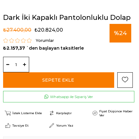
Dark İki Kapaklı Pantolonluklu Dolap
₺27.400,00
₺20.824,00
%
24
Yorumlar
₺2.157,37
`den başlayan taksitlerle
İndirim
Whatsapp ile Sipariş Ver
Fiyat Düşünce Haber
İstek Listeme Ekle
Karşılaştır
Ver
Tavsiye Et
Yorum Yaz