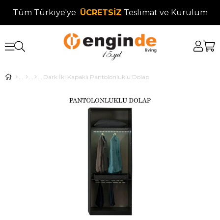
Tüm Türkiye'ye
ÜCRETSİZ
Teslimat ve Kurulum
Dark İki Kapaklı Pantolonluklu Dolap