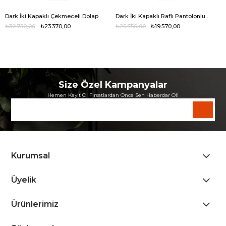
Dark İki Kapaklı Çekmeceli Dolap
Dark İki Kapaklı Raflı Pantolonluklu Dolap
₺30.750,00
₺23.370,00
₺25.750,00
₺19.570,00
Size Özel Kampanyalar
Hemen Kayıt Ol Fırsatlardan Önce Sen Haberdar Ol!
Kurumsal
Üyelik
Ürünlerimiz