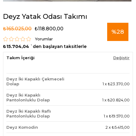
Deyz Yatak Odası Takımı
₺165.025,00
₺118.800,00
%
28
Yorumlar
₺15.704,04
`den başlayan taksitlerle
İndirim
Takım İçeriği
Değiştir
Deyz İki Kapaklı Çekmeceli
Dolap
1
x
₺23.370,00
Deyz İki Kapaklı
Pantolonluklu Dolap
1
x
₺20.824,00
Deyz İki Kapaklı Raflı
Pantolonluklu Dolap
1
x
₺19.570,00
Deyz Komodin
2
x
₺5.415,00