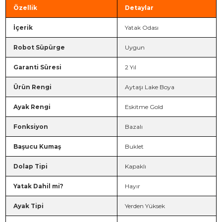
Özellik
Detaylar
İçerik
Yatak Odası
Robot Süpürge
Uygun
Garanti Süresi
2 Yıl
Ürün Rengi
Aytaşı Lake Boya
Ayak Rengi
Eskitme Gold
Fonksiyon
Bazalı
Başucu Kumaş
Buklet
Dolap Tipi
Kapaklı
Yatak Dahil mi?
Hayır
Ayak Tipi
Yerden Yüksek