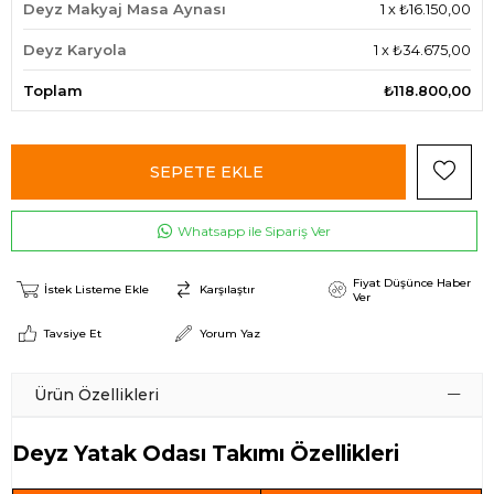
Deyz Makyaj Masa Aynası
1
x
₺16.150,00
Deyz Karyola
1
x
₺34.675,00
Toplam
₺118.800,00
Whatsapp ile Sipariş Ver
Fiyat Düşünce Haber
İstek Listeme Ekle
Karşılaştır
Ver
Tavsiye Et
Yorum Yaz
Ürün Özellikleri
Deyz Yatak Odası Takımı Özellikleri