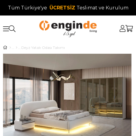
Tüm Türkiye'ye
ÜCRETSİZ
Teslimat ve Kurulum
Deyz Yatak Odası Takımı