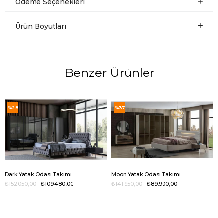
Ödeme Seçenekleri
Ürün Boyutları
Benzer Ürünler
%28
%37
Dark Yatak Odası Takımı
Moon Yatak Odası Takımı
₺152.050,00
₺109.480,00
₺141.950,00
₺89.900,00