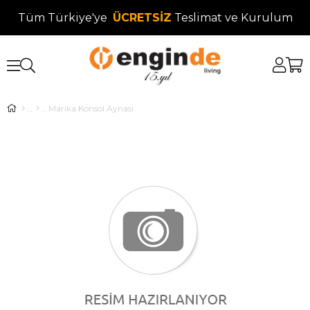
Tüm Türkiye'ye
ÜCRETSİZ
Teslimat ve Kurulum
Marika Konsol Aynası