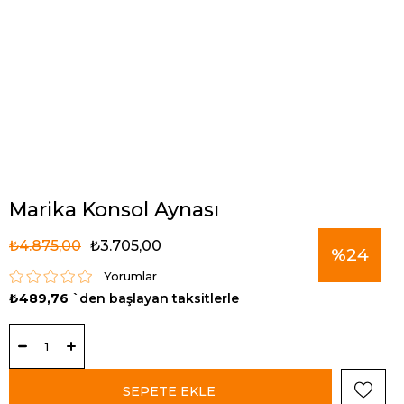
Marika Konsol Aynası
₺4.875,00
₺3.705,00
%
24
Yorumlar
₺489,76
`den başlayan taksitlerle
İndirim