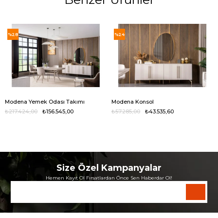
%28
%24
Modena Yemek Odası Takımı
Modena Konsol
₺217.424,00
₺156.545,00
₺57.285,00
₺43.535,60
Size Özel Kampanyalar
Hemen Kayıt Ol Fırsatlardan Önce Sen Haberdar Ol!