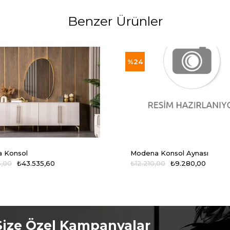
Benzer Ürünler
%24
 Konsol
Modena Konsol Aynası
5,00
₺43.535,60
₺12.210,00
₺9.280,00
Size Özel Kampanyalar