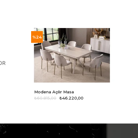
%24
%24
Modena Açılır Masa
Mode
₺60.815,00
₺46.220,00
₺14.