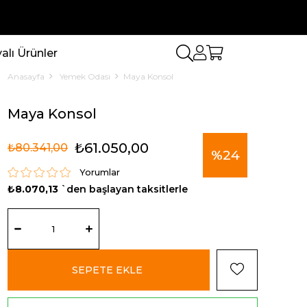
lı Ürünler
Anasayfa
Yemek Odası
Maya Konsol
Maya Konsol
₺61.050,00
₺80.341,00
%
24
Yorumlar
₺8.070,13
`den başlayan taksitlerle
İndirim