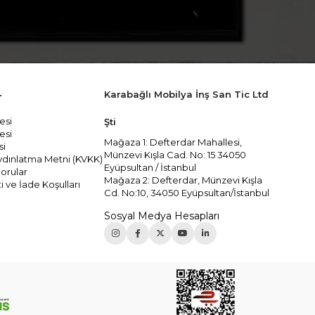
Karabağlı Mobilya İnş San Tic Ltd
r
esi
Şti
esi
Mağaza 1: Defterdar Mahallesi,
si
Münzevi Kışla Cad. No: 15 34050
 Aydınlatma Metni (KVKK)
Eyüpsultan / İstanbul
orular
Mağaza 2: Defterdar, Münzevi Kışla
i ve İade Koşulları
Cd. No:10, 34050 Eyüpsultan/İstanbul
Sosyal Medya Hesapları