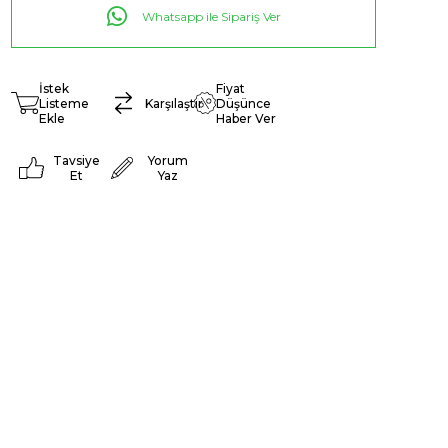
Whatsapp ile Sipariş Ver
İstek
Fiyat
Listeme
Karşılaştır
Düşünce
Ekle
Haber Ver
Tavsiye
Yorum
Et
Yaz