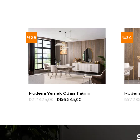
%28
%24
Modena Yemek Odası Takımı
Modena
₺217.424,00
₺156.545,00
₺57.28