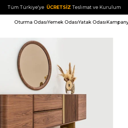
Tüm Türkiye'ye
ÜCRETSİZ
Teslimat ve Kurulum
Oturma Odası
Yemek Odası
Yatak Odası
Kampanya