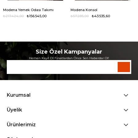
Modena Yemek Odası Takımı
Modena Konsol
₺217.424,00
₺156.545,00
₺57.285,00
₺43.535,60
Size Özel Kampanyalar
Hemen Kayıt Ol Fırsatlardan Önce Sen Haberdar Ol!
Kurumsal
Üyelik
Ürünlerimiz