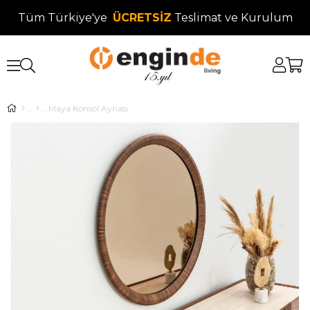
Tüm Türkiye'ye
ÜCRETSİZ
Teslimat ve Kurulum
Maya Konsol Aynası