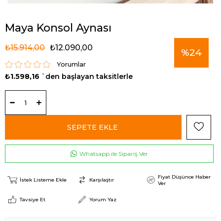
Maya Konsol Aynası
₺15.914,00
₺12.090,00
%
24
Yorumlar
₺1.598,16
`den başlayan taksitlerle
İndirim
Whatsapp ile Sipariş Ver
Fiyat Düşünce Haber
İstek Listeme Ekle
Karşılaştır
Ver
Tavsiye Et
Yorum Yaz