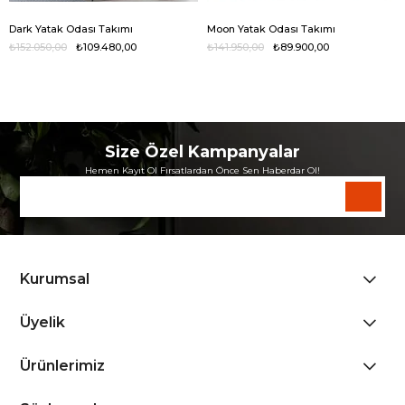
Dark Yatak Odası Takımı
Moon Yatak Odası Takımı
₺152.050,00
₺109.480,00
₺141.950,00
₺89.900,00
Size Özel Kampanyalar
Hemen Kayıt Ol Fırsatlardan Önce Sen Haberdar Ol!
Kurumsal
Üyelik
Ürünlerimiz