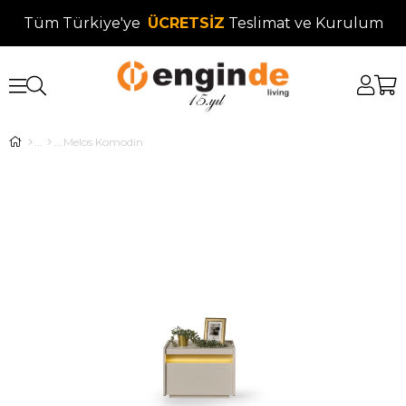
Tüm Türkiye'ye
ÜCRETSİZ
Teslimat ve Kurulum
Melos Komodin