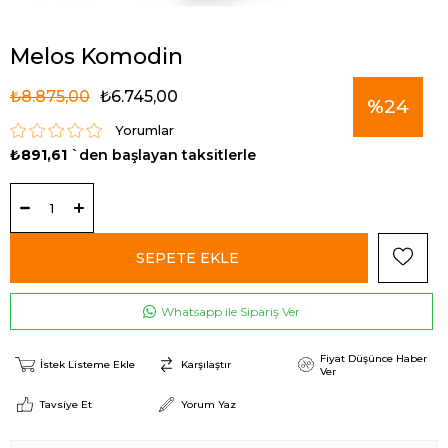
Melos Komodin
₺8.875,00
₺6.745,00
%
24
Yorumlar
₺891,61
`den başlayan taksitlerle
İndirim
Whatsapp ile Sipariş Ver
Fiyat Düşünce Haber
İstek Listeme Ekle
Karşılaştır
Ver
Tavsiye Et
Yorum Yaz