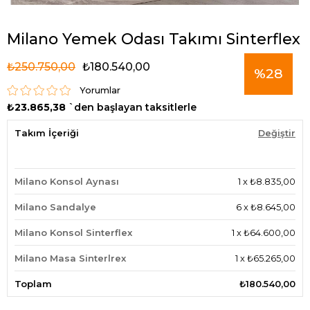
Milano Yemek Odası Takımı Sinterflex
₺250.750,00
₺180.540,00
%
28
Yorumlar
₺23.865,38
`den başlayan taksitlerle
İndirim
Takım İçeriği
Değiştir
Milano Konsol Aynası
1
x
₺8.835,00
Milano Sandalye
6
x
₺8.645,00
Milano Konsol Sinterflex
1
x
₺64.600,00
Milano Masa Sinterlrex
1
x
₺65.265,00
Toplam
₺180.540,00