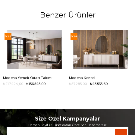
Benzer Ürünler
%28
%24
Modena Yemek Odası Takımı
Modena Konsol
₺217.424,00
₺156.545,00
₺57.285,00
₺43.535,60
Size Özel Kampanyalar
Hemen Kayıt Ol Fırsatlardan Önce Sen Haberdar Ol!