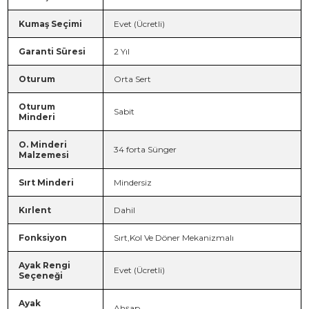
Kumaş Seçimi
Evet (Ücretli)
Garanti Süresi
2 Yıl
Oturum
Orta Sert
Oturum
Sabit
Minderi
O. Minderi
34 forta Sünger
Malzemesi
Sırt Minderi
Mindersiz
Kırlent
Dahil
Fonksiyon
Sırt,Kol Ve Döner Mekanizmalı
Ayak Rengi
Evet (Ücretli)
Seçeneği
Ayak
Ahşap