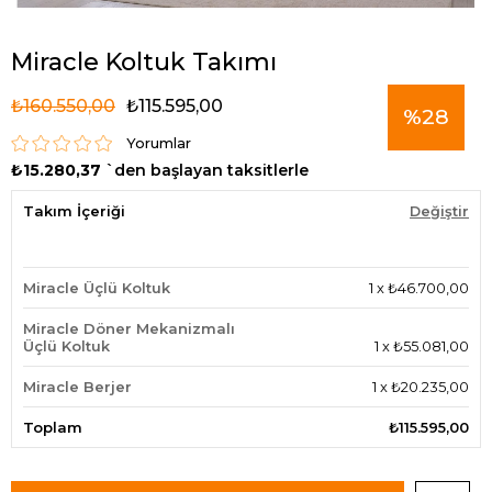
Miracle Koltuk Takımı
₺160.550,00
₺115.595,00
%
28
Yorumlar
₺15.280,37
`den başlayan taksitlerle
İndirim
Takım İçeriği
Değiştir
Miracle Üçlü Koltuk
1
x
₺46.700,00
Miracle Döner Mekanizmalı
Üçlü Koltuk
1
x
₺55.081,00
Miracle Berjer
1
x
₺20.235,00
Toplam
₺115.595,00