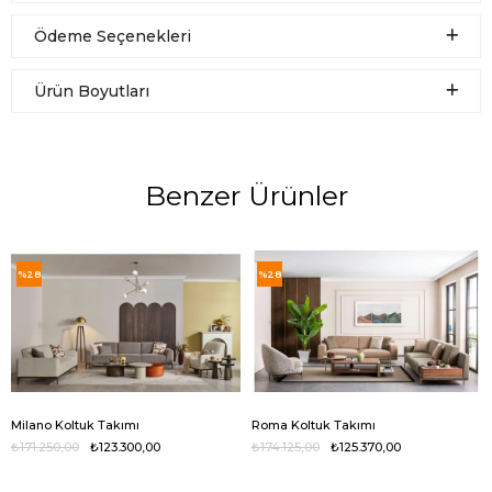
Ödeme Seçenekleri
Ürün Boyutları
Benzer Ürünler
%28
%28
Milano Koltuk Takımı
Roma Koltuk Takımı
₺171.250,00
₺123.300,00
₺174.125,00
₺125.370,00