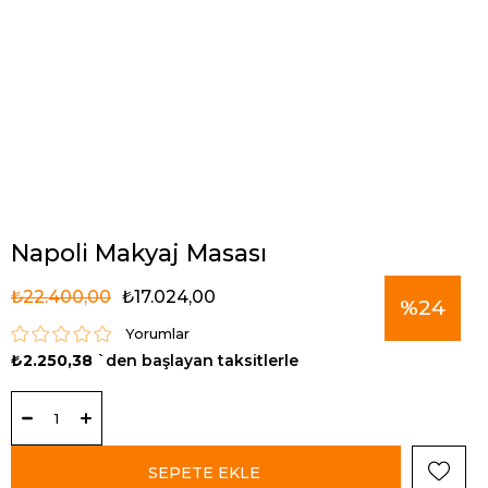
Napoli Makyaj Masası
₺22.400,00
₺17.024,00
%
24
Yorumlar
₺2.250,38
`den başlayan taksitlerle
İndirim