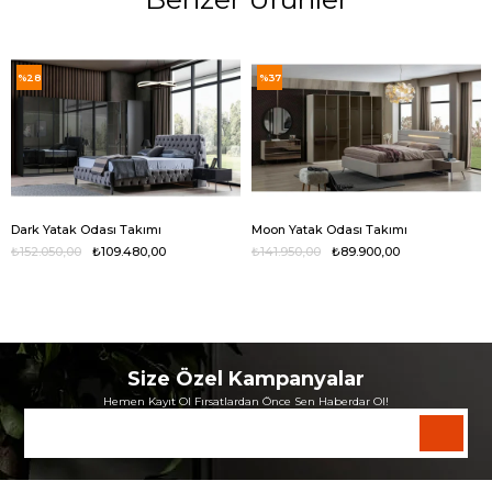
%28
%37
Dark Yatak Odası Takımı
Moon Yatak Odası Takımı
₺152.050,00
₺109.480,00
₺141.950,00
₺89.900,00
Size Özel Kampanyalar
Hemen Kayıt Ol Fırsatlardan Önce Sen Haberdar Ol!