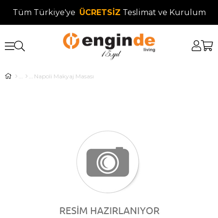
Tüm Türkiye'ye
ÜCRETSİZ
Teslimat ve Kurulum
Napoli Makyaj Masası