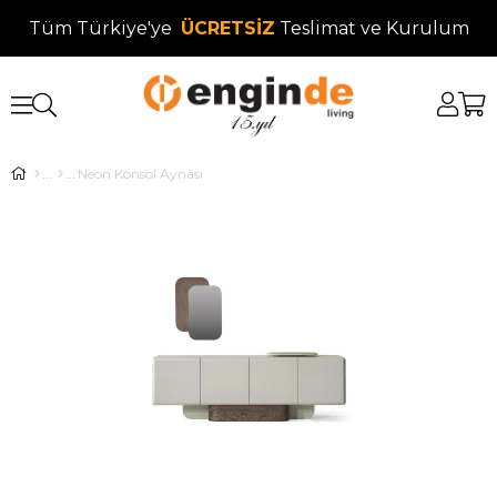
Tüm Türkiye'ye
ÜCRETSİZ
Teslimat ve Kurulum
Neon Konsol Aynası