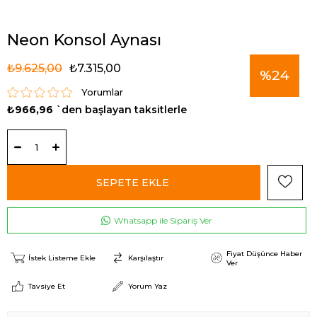
Neon Konsol Aynası
₺9.625,00
₺7.315,00
%
24
Yorumlar
₺966,96
`den başlayan taksitlerle
İndirim
Whatsapp ile Sipariş Ver
Fiyat Düşünce Haber
İstek Listeme Ekle
Karşılaştır
Ver
Tavsiye Et
Yorum Yaz