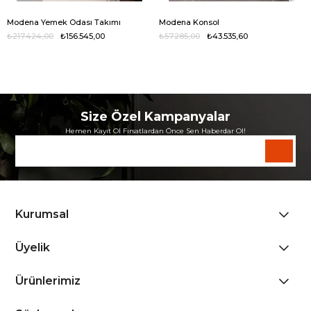
Modena Yemek Odası Takımı
Modena Konsol
₺217.424,00
₺156.545,00
₺57.285,00
₺43.535,60
Size Özel Kampanyalar
Hemen Kayıt Ol Fırsatlardan Önce Sen Haberdar Ol!
Kurumsal
Üyelik
Ürünlerimiz