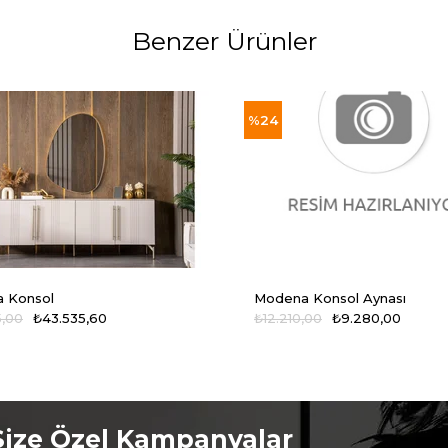
Benzer Ürünler
%24
 Konsol
Modena Konsol Aynası
5,00
₺43.535,60
₺12.210,00
₺9.280,00
Size Özel Kampanyalar