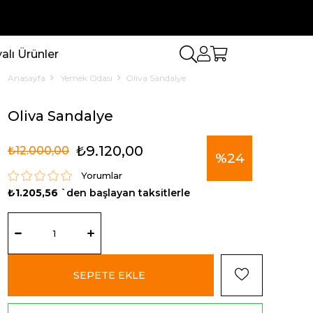
lı Ürünler
Anasayfa
Yemek Odası
Oliva Sandalye
Oliva Sandalye
₺9.120,00
₺12.000,00
%
24
Yorumlar
₺1.205,56
`den başlayan taksitlerle
İndirim