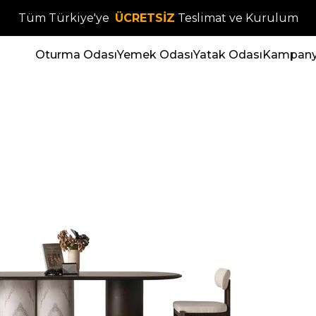
Tüm Türkiye'ye
ÜCRETSİZ
Teslimat ve Kurulum
Oturma Odası
Yemek Odası
Yatak Odası
Kampanya