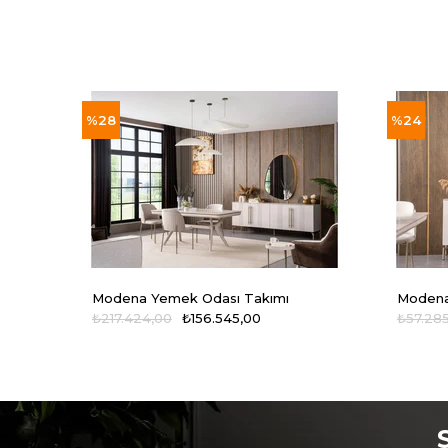
%28
%24
Modena Yemek Odası Takımı
Modena
₺217.424,00
₺156.545,00
₺57.28