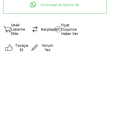
Whatsapp ile Sipariş Ver
İstek
Fiyat
Listeme
Karşılaştır
Düşünce
Ekle
Haber Ver
Tavsiye
Yorum
Et
Yaz