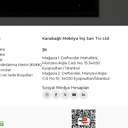
Karabağlı Mobilya İnş San Tic Ltd
r
esi
Şti
esi
Mağaza 1: Defterdar Mahallesi,
si
Münzevi Kışla Cad. No: 15 34050
 Aydınlatma Metni (KVKK)
Eyüpsultan / İstanbul
orular
Mağaza 2: Defterdar, Münzevi Kışla
i ve İade Koşulları
Cd. No:10, 34050 Eyüpsultan/İstanbul
Sosyal Medya Hesapları