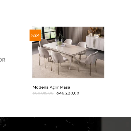
%24
%24
Modena Açılır Masa
Mode
₺60.815,00
₺46.220,00
₺14.