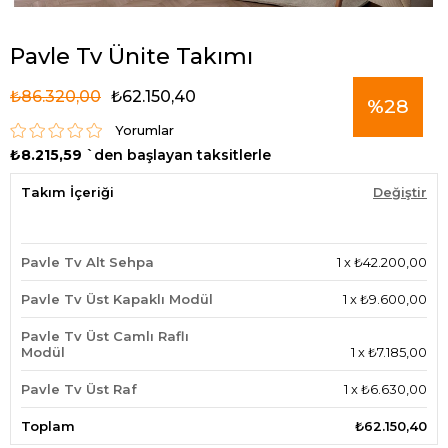
Pavle Tv Ünite Takımı
₺86.320,00
₺62.150,40
%
28
Yorumlar
₺8.215,59
`den başlayan taksitlerle
İndirim
Takım İçeriği
Değiştir
Pavle Tv Alt Sehpa
1
x
₺42.200,00
Pavle Tv Üst Kapaklı Modül
1
x
₺9.600,00
Pavle Tv Üst Camlı Raflı
Modül
1
x
₺7.185,00
Pavle Tv Üst Raf
1
x
₺6.630,00
Toplam
₺62.150,40