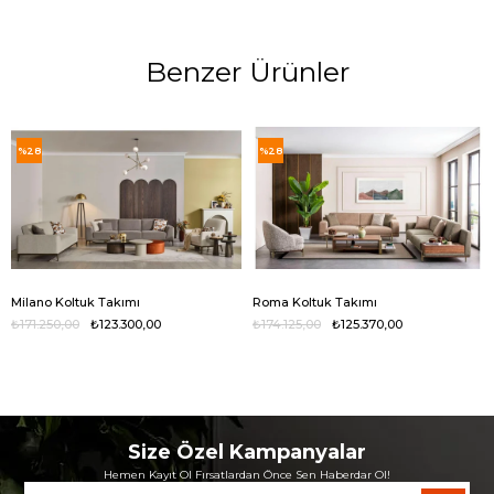
Benzer Ürünler
%28
%28
Milano Koltuk Takımı
Roma Koltuk Takımı
₺171.250,00
₺123.300,00
₺174.125,00
₺125.370,00
Size Özel Kampanyalar
Hemen Kayıt Ol Fırsatlardan Önce Sen Haberdar Ol!