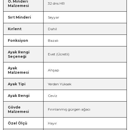
O. Minderi
32 dns HR
Malzemesi
Sırt Minderi
Seyyar
Kırlent
Dahil
Fonksiyon
Bazalı
Ayak Rengi
Evet (Ücretli)
Seçeneği
Ayak
Ahşap
Malzemesi
Ayak Tipi
Yerden Yüksek
Ayak Rengi
Ceviz
Gövde
Fırınlanmış gürgen ağacı
Malzemesi
Özel Ölçü
Hayır