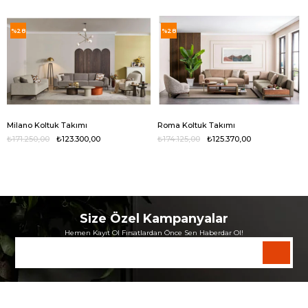
%28
%28
Milano Koltuk Takımı
Roma Koltuk Takımı
₺171.250,00
₺123.300,00
₺174.125,00
₺125.370,00
Size Özel Kampanyalar
Hemen Kayıt Ol Fırsatlardan Önce Sen Haberdar Ol!