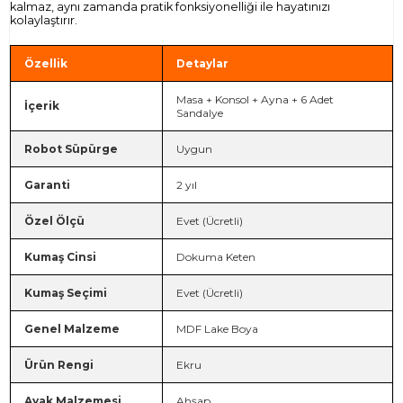
kalmaz, aynı zamanda pratik fonksiyonelliği ile hayatınızı
kolaylaştırır.
Özellik
Detaylar
Masa + Konsol + Ayna + 6 Adet
İçerik
Sandalye
Robot Süpürge
Uygun
Garanti
2 yıl
Özel Ölçü
Evet (Ücretli)
Kumaş Cinsi
Dokuma Keten
Kumaş Seçimi
Evet (Ücretli)
Genel Malzeme
MDF Lake Boya
Ürün Rengi
Ekru
Ayak Malzemesi
Ahşap