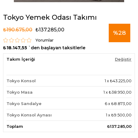
Tokyo Yemek Odası Takımı
₺190.675,00
₺137.285,00
%
28
Yorumlar
₺18.147,55
`den başlayan taksitlerle
İndirim
Takım İçeriği
Değiştir
Tokyo Konsol
1
x
₺43.225,00
Tokyo Masa
1
x
₺38.950,00
Tokyo Sandalye
6
x
₺8.873,00
Tokyo Konsol Aynası
1
x
₺9.500,00
Toplam
₺137.285,00