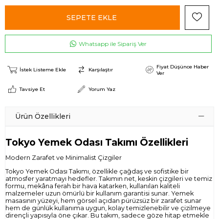
Whatsapp ile Sipariş Ver
Fiyat Düşünce Haber
İstek Listeme Ekle
Karşılaştır
Ver
Tavsiye Et
Yorum Yaz
Ürün Özellikleri
Tokyo Yemek Odası Takımı Özellikleri
Modern Zarafet ve Minimalist Çizgiler
Tokyo Yemek Odası Takımı, özellikle çağdaş ve sofistike bir
atmosfer yaratmayı hedefler. Takımın net, keskin çizgileri ve temiz
formu, mekâna ferah bir hava katarken, kullanılan kaliteli
malzemeler uzun ömürlü bir kullanım garantisi sunar. Yemek
masasının yüzeyi, hem görsel açıdan pürüzsüz bir zarafet sunar
hem de günlük kullanıma uygun, kolay temizlenebilir ve çizilmeye
dirençli yapısıyla öne çıkar. Bu takım, sadece göze hitap etmekle