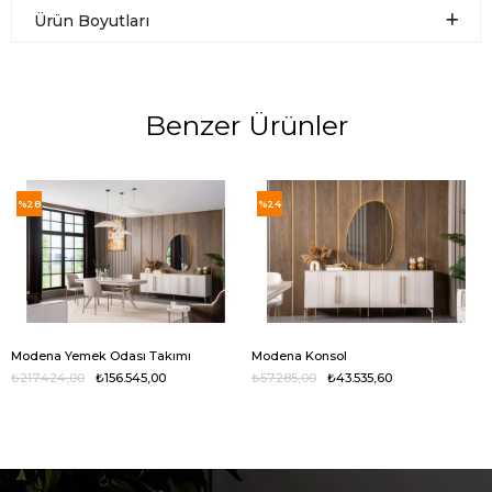
Ürün Boyutları
Benzer Ürünler
%28
%24
Modena Yemek Odası Takımı
Modena Konsol
₺217.424,00
₺156.545,00
₺57.285,00
₺43.535,60