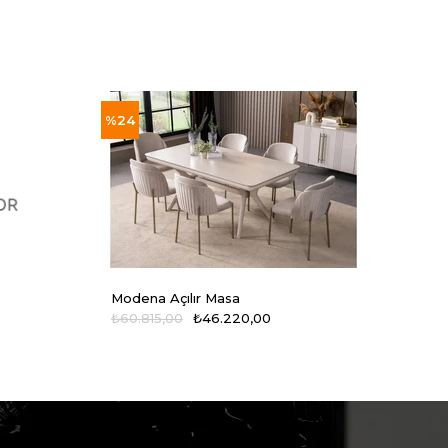
%24
%24
Modena Açılır Masa
Mode
₺60.815,00
₺46.220,00
₺14.