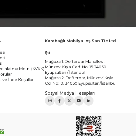
Karabağlı Mobilya İnş San Tic Ltd
r
esi
Şti
esi
Mağaza 1: Defterdar Mahallesi,
si
Münzevi Kışla Cad. No: 15 34050
 Aydınlatma Metni (KVKK)
Eyüpsultan / İstanbul
orular
Mağaza 2: Defterdar, Münzevi Kışla
i ve İade Koşulları
Cd. No:10, 34050 Eyüpsultan/İstanbul
Sosyal Medya Hesapları