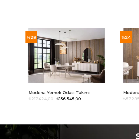
%28
%24
Modena Yemek Odası Takımı
Modena
₺217.424,00
₺156.545,00
₺57.28