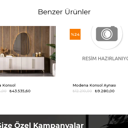
Benzer Ürünler
%24
 Konsol
Modena Konsol Aynası
5,00
₺43.535,60
₺12.210,00
₺9.280,00
Size Özel Kampanyalar