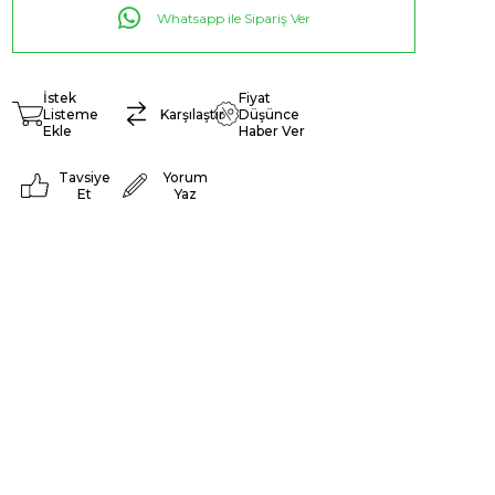
Whatsapp ile Sipariş Ver
İstek
Fiyat
Listeme
Karşılaştır
Düşünce
Ekle
Haber Ver
Tavsiye
Yorum
Et
Yaz