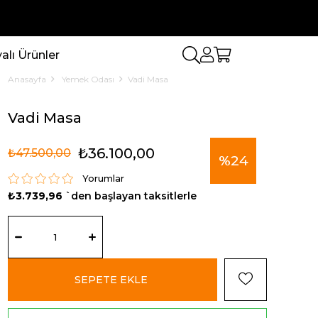
lı Ürünler
Anasayfa
Yemek Odası
Vadi Masa
Vadi Masa
₺36.100,00
₺47.500,00
%
24
Yorumlar
₺3.739,96
`den başlayan taksitlerle
İndirim